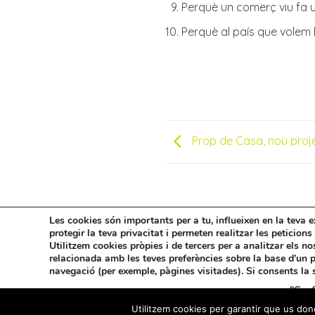
Perquè un comerç viu fa u
Perquè al país que volem 
Prop de Casa, nou proj
Les cookies són importants per a tu, influeixen en la teva 
protegir la teva privacitat i permeten realitzar les peticions
INICI
FORMA’N PART
DOCUMENTACIÓ
AVÍS L
Utilitzem cookies pròpies i de tercers per a analitzar els no
relacionada amb les teves preferències sobre la base d’un p
Amb la col·laboració de
navegació (per exemple, pàgines visitades). Si consents la
"Conf
també pots configurar les teves preferències prement
Utilitzem cookies per garantir que us done