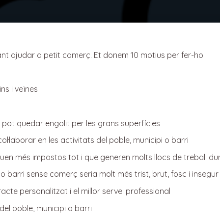
nt ajudar a petit comerç. Et donem 10 motius per fer-ho
ns i veïnes
 pot quedar engolit per les grans superfícies
l·laborar en les activitats del poble, municipi o barri
n més impostos tot i que generen molts llocs de treball du
o barri sense comerç seria molt més trist, brut, fosc i insegur
acte personalitzat i el millor servei professional
el poble, municipi o barri