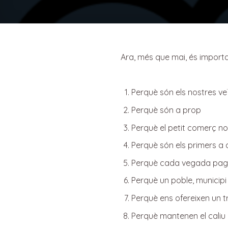
Ara, més que mai, és importa
Perquè són els nostres veï
Perquè són a prop
Perquè el petit comerç no
Perquè són els primers a co
Perquè cada vegada pague
Perquè un poble, municipi 
Perquè ens ofereixen un tr
Perquè mantenen el caliu d