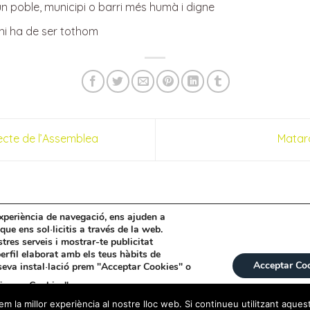
n poble, municipi o barri més humà i digne
hi ha de ser tothom
ecte de l’Assemblea
Matar
experiència de navegació, ens ajuden a
 que ens sol·licitis a través de la web.
EGAL
POLÍTICA DE GALETES
POLÍTICA DE PRIVACITAT
stres serveis i mostrar-te publicitat
erfil elaborat amb els teus hàbits de
Acceptar Co
 seva instal·lació prem "Acceptar Cookies" o
igurar Cookies"
. Més informació a la
m la millor experiència al nostre lloc web. Si continueu utilitzant aques