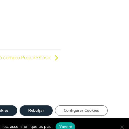
ó compra Prop de Casa
okies
Rebutjar
Configurar Cookies
t lloc, assumirem que us plau.
D'acord