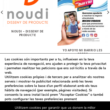
NOUDI – DISSENY DE
PRODUCTE
YO APOYO MI BARRIO LES
CORTS
Les cookies són importants per a tu, influeixen en la teva
experiència de navegació, ens ajuden a protegir la teva privacitat
i permeten realitzar les peticions que ens sol·licitis a través de la
web.
Utilitzem cookies pròpies i de tercers per a analitzar els nostres
serveis i mostrar-te publicitat relacionada amb les teves
preferències sobre la base d’un perfil elaborat amb els teus
hàbits de navegació (per exemple, pàgines visitades). Si
consents la seva instal·lació prem "Acceptar Cookies" o també
INICI
FORMA’N PART
DOCUMENTACIÓ
AVÍS LEGAL
pots configurar les teves preferències prement
POLÍTICA DE GALETES
POLÍTICA DE PRIVACITAT
"Configurar Cookies"
. Més informació a la nostra "
Política de
Utilitzem cookies per garantir que us donem la millor
Amb la col·laboració de