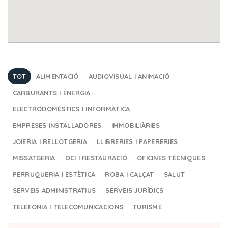
TOT
ALIMENTACIÓ
AUDIOVISUAL I ANIMACIÓ
CARBURANTS I ENERGIA
ELECTRODOMÈSTICS I INFORMÀTICA
EMPRESES INSTAL·LADORES
IMMOBILIÀRIES
JOIERIA I RELLOTGERIA
LLIBRERIES I PAPERERIES
MISSATGERIA
OCI I RESTAURACIÓ
OFICINES TÈCNIQUES
PERRUQUERIA I ESTÈTICA
ROBA I CALÇAT
SALUT
SERVEIS ADMINISTRATIUS
SERVEIS JURÍDICS
TELEFONIA I TELECOMUNICACIONS
TURISME