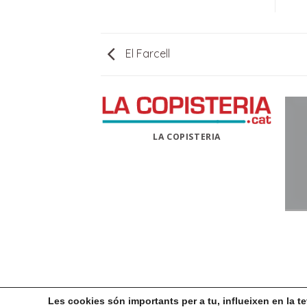
El Farcell
LA COPISTERIA
ARCELL
Les cookies són importants per a tu, influeixen en la 