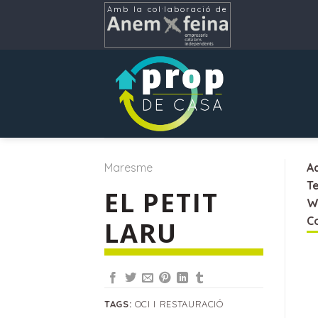
Skip
Amb la col·laboració de
to
content
Maresme
A
Te
EL PETIT
W
Co
LARU
TAGS:
OCI I RESTAURACIÓ