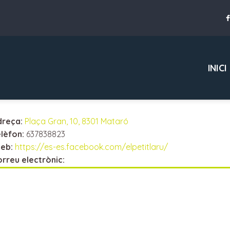
INICI
dreça:
Plaça Gran, 10, 8301 Mataró
lèfon:
637838823
eb:
https://es-es.facebook.com/elpetitlaru/
rreu electrònic: