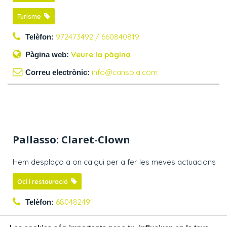
Turisme
972473492 / 660840819
Telèfon:
Veure la pàgina
Pàgina web:
info@cansola.com
Correu electrònic:
Pallasso: Claret-Clown
Hem desplaço a on calgui per a fer les meves actuacions
Oci i restauració
680482491
Telèfon:
claret.papiol@gmail.com
Correu electrònic: