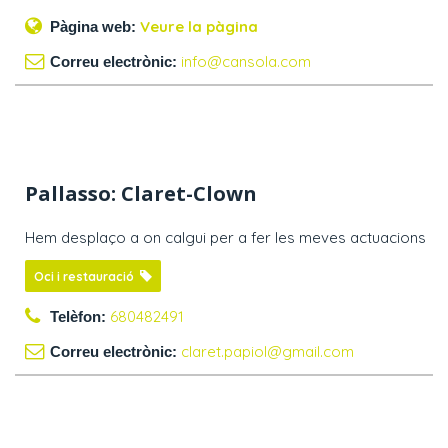
Veure la pàgina
Pàgina web:
info@cansola.com
Correu electrònic:
Pallasso: Claret-Clown
Hem desplaço a on calgui per a fer les meves actuacions
Oci i restauració
680482491
Telèfon:
claret.papiol@gmail.com
Correu electrònic: