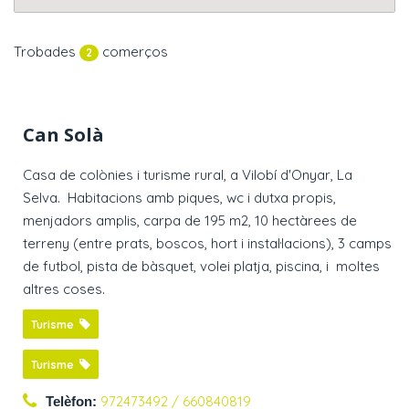
Trobades
comerços
2
Can Solà
Casa de colònies i turisme rural, a Vilobí d'Onyar, La
Selva. Habitacions amb piques, wc i dutxa propis,
menjadors amplis, carpa de 195 m2, 10 hectàrees de
terreny (entre prats, boscos, hort i instal·lacions), 3 camps
de futbol, pista de bàsquet, volei platja, piscina, i moltes
altres coses.
Turisme
Turisme
972473492 / 660840819
Telèfon: