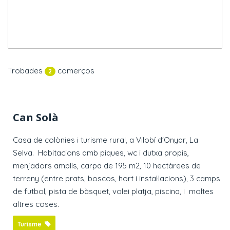
Trobades
comerços
2
Can Solà
Casa de colònies i turisme rural, a Vilobí d'Onyar, La
Selva. Habitacions amb piques, wc i dutxa propis,
menjadors amplis, carpa de 195 m2, 10 hectàrees de
terreny (entre prats, boscos, hort i instal·lacions), 3 camps
de futbol, pista de bàsquet, volei platja, piscina, i moltes
altres coses.
Turisme