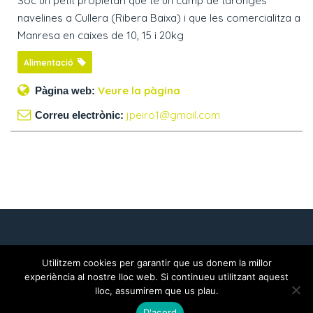
Sóc un petit propietari que té un camp de taronges
navelines a Cullera (Ribera Baixa) i que les comercialitza a
Manresa en caixes de 10, 15 i 20kg
Alimentació
Veure la pàgina
Pàgina web:
jpeiro1@gmail.com
Correu electrònic:
INICI
FORMA’N PART
DOCUMENTACIÓ
AVÍS LEGAL
POLÍTICA DE GALETES
POLÍTICA DE PRIVACITAT
Utilitzem cookies per garantir que us donem la millor
experiència al nostre lloc web. Si continueu utilitzant aquest
Amb la col·laboració de
lloc, assumirem que us plau.
D'acord