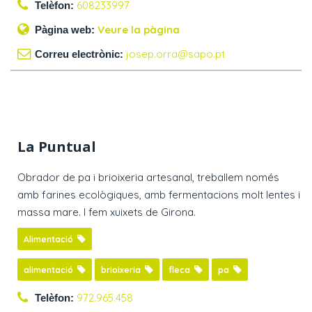
608233997
Telèfon:
Veure la pàgina
Pàgina web:
josep.orra@sapo.pt
Correu electrònic:
La Puntual
Obrador de pa i brioixeria artesanal, treballem només
amb farines ecològiques, amb fermentacions molt lentes i
massa mare. I fem xuixets de Girona.
Alimentació
alimentació
brioixeria
fleca
pa
972.965.458
Telèfon: