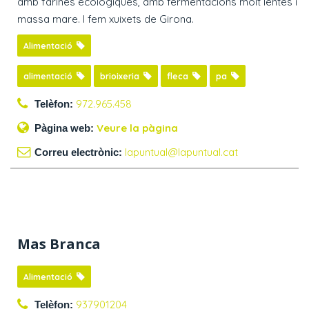
amb farines ecològiques, amb fermentacions molt lentes i
massa mare. I fem xuixets de Girona.
Alimentació
alimentació
brioixeria
fleca
pa
972.965.458
Telèfon:
Veure la pàgina
Pàgina web:
lapuntual@lapuntual.cat
Correu electrònic:
Mas Branca
Alimentació
937901204
Telèfon: