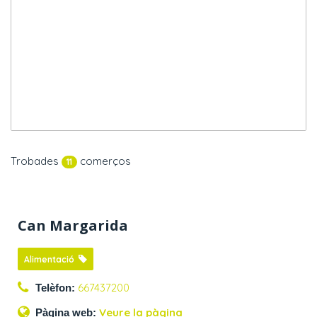
Trobades
comerços
11
Can Margarida
Alimentació
667437200
Telèfon:
Veure la pàgina
Pàgina web: