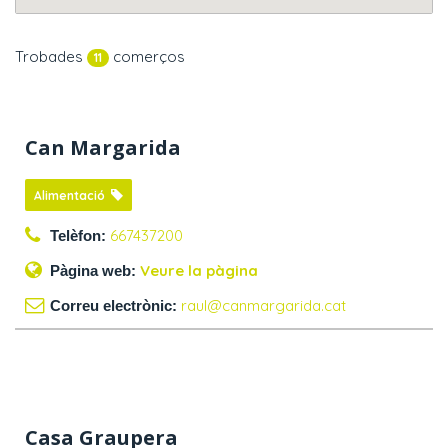
Trobades
comerços
11
Can Margarida
Alimentació
667437200
Telèfon:
Veure la pàgina
Pàgina web:
raul@canmargarida.cat
Correu electrònic:
Casa Graupera