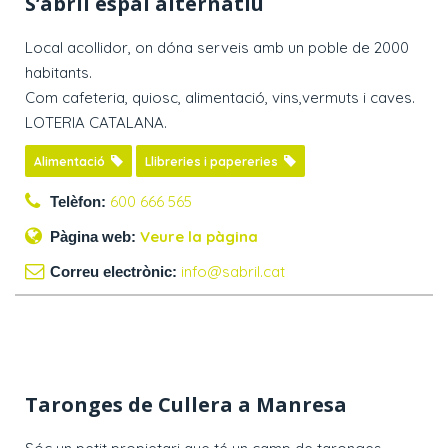
S’abril espai alternatiu
Local acollidor, on dóna serveis amb un poble de 2000
habitants.
Com cafeteria, quiosc, alimentació, vins,vermuts i caves.
LOTERIA CATALANA.
Alimentació
Llibreries i papereries
600 666 565
Telèfon:
Veure la pàgina
Pàgina web:
info@sabril.cat
Correu electrònic:
Taronges de Cullera a Manresa