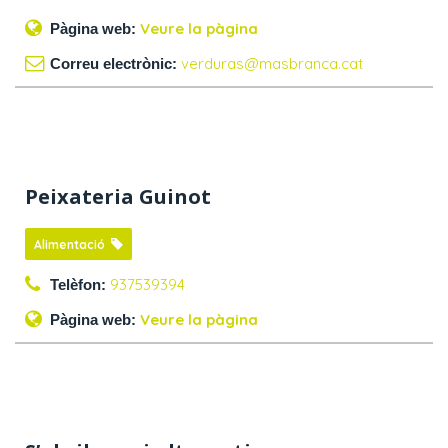
Veure la pàgina
Pàgina web:
verduras@masbranca.cat
Correu electrònic:
Peixateria Guinot
Alimentació
937539394
Telèfon:
Veure la pàgina
Pàgina web: