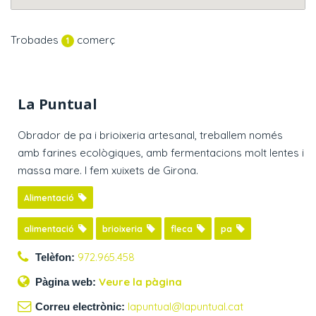
Trobades
comerç
1
La Puntual
Obrador de pa i brioixeria artesanal, treballem només
amb farines ecològiques, amb fermentacions molt lentes i
massa mare. I fem xuixets de Girona.
Alimentació
alimentació
brioixeria
fleca
pa
972.965.458
Telèfon:
Veure la pàgina
Pàgina web:
lapuntual@lapuntual.cat
Correu electrònic: