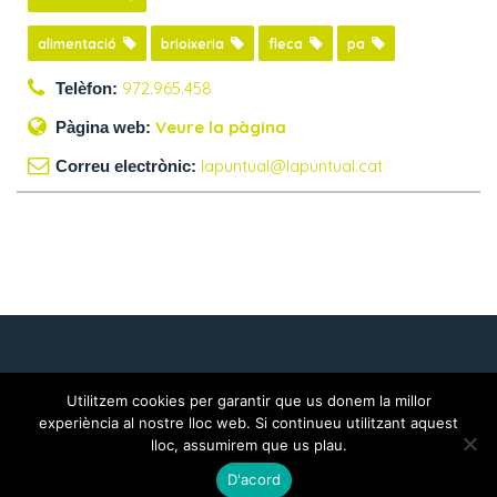
alimentació
brioixeria
fleca
pa
972.965.458
Telèfon:
Veure la pàgina
Pàgina web:
lapuntual@lapuntual.cat
Correu electrònic:
INICI
FORMA’N PART
DOCUMENTACIÓ
AVÍS LEGAL
POLÍTICA DE GALETES
POLÍTICA DE PRIVACITAT
Utilitzem cookies per garantir que us donem la millor
experiència al nostre lloc web. Si continueu utilitzant aquest
Amb la col·laboració de
lloc, assumirem que us plau.
D'acord