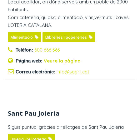
Local acollidor, on dóna serveis amb un poble de 2000
habitants.
Com cafeteria, quiosc, alimentació, vins,vermuts i caves.
LOTERIA CATALANA.
Alimentació
Llibreries i papereries
600 666 565
Telèfon:
Veure la pàgina
Pàgina web:
info@sabril.cat
Correu electrònic:
Sant Pau Joieria
Siguis puntual gràcies a rellotges de Sant Pau Joieria
Joieria i rellotgeria