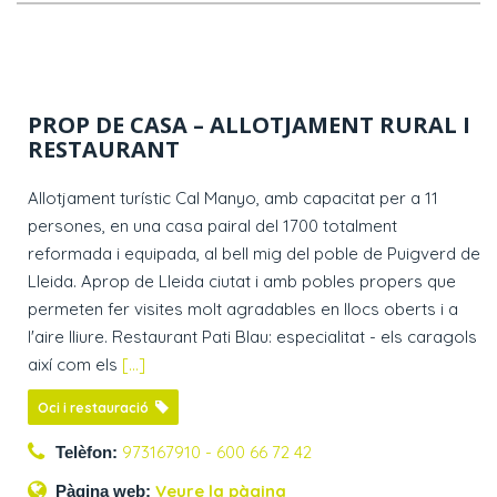
PROP DE CASA – ALLOTJAMENT RURAL I
RESTAURANT
Allotjament turístic Cal Manyo, amb capacitat per a 11
persones, en una casa pairal del 1700 totalment
reformada i equipada, al bell mig del poble de Puigverd de
Lleida. Aprop de Lleida ciutat i amb pobles propers que
permeten fer visites molt agradables en llocs oberts i a
l'aire lliure. Restaurant Pati Blau: especialitat - els caragols
així com els
[...]
Oci i restauració
973167910 - 600 66 72 42
Telèfon:
Veure la pàgina
Pàgina web: