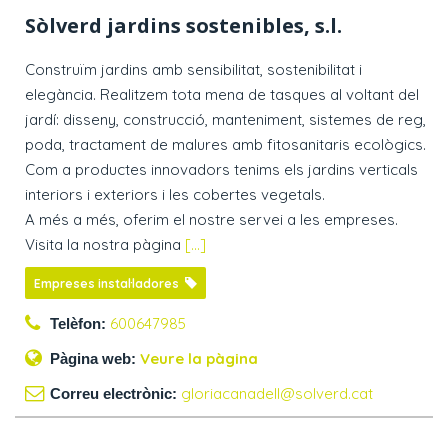
Sòlverd jardins sostenibles, s.l.
Construïm jardins amb sensibilitat, sostenibilitat i
elegància. Realitzem tota mena de tasques al voltant del
jardí: disseny, construcció, manteniment, sistemes de reg,
poda, tractament de malures amb fitosanitaris ecològics.
Com a productes innovadors tenims els jardins verticals
interiors i exteriors i les cobertes vegetals.
A més a més, oferim el nostre servei a les empreses.
Visita la nostra pàgina
[...]
Empreses instal·ladores
600647985
Telèfon:
Veure la pàgina
Pàgina web:
gloriacanadell@solverd.cat
Correu electrònic: