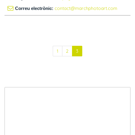
contact@marchphotoart.com
Correu electrònic:
1
2
3