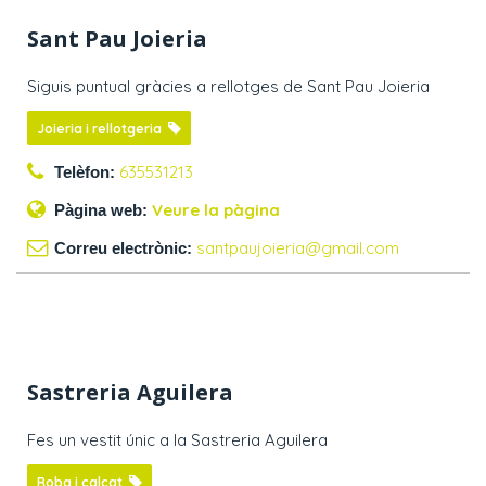
Sant Pau Joieria
Siguis puntual gràcies a rellotges de Sant Pau Joieria
Joieria i rellotgeria
635531213
Telèfon:
Veure la pàgina
Pàgina web:
santpaujoieria@gmail.com
Correu electrònic:
Sastreria Aguilera
Fes un vestit únic a la Sastreria Aguilera
Roba i calçat