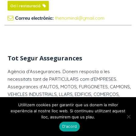
Oci i restauració
thenominal@gmail.com
Correu electrònic:
Tot Segur Assegurances
Agència d'Assegurances. Donem resposta a les
necessitats tant de PARTICULARS com d'EMPRESES.
Assegurances d'AUTOS, MOTOS, FURGONETES, CAMIONS,
VEHICLES INDUSTRIALS, LLARS, EDIFICIS, COMERÇOS,
PIMES, VIATGES, RESPONSABILITAT CIVIL, TRANSPORTS,
Utilitzem cookies per garantir que us donem la millor
ACCIDENTS, VIDA, ESTAVI, INVERSIÓ, etc. Més de 30 anys
experiència al nostre lloc web. Si continueu utilitzant aquest
d'experiència al vostre servei. ASSEGURANCES DE
lloc, assumirem que us plau.
PROXIMITAT, SERVEI PERSONALITZAT!!!
D'acord