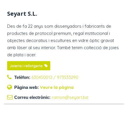
Seyart S.L.
Des de fa 22 anys som dissenyadors i fabricants de
productes de protocol premium, regal institucional i
objectes decoratius i escultures en vidre òptic gravat
amb làser al seu interior. També tenim col·lecció de joies
de plata i acer.
Joieria i rellotgeria
630450012 / 973533290
Telèfon:
Veure la pàgina
Pàgina web:
ramon@seyart.biz
Correu electrònic: