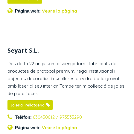
Veure la pàgina
Pàgina web:
Seyart S.L.
Des de fa 22 anys som dissenyadors i fabricants de
productes de protocol premium, regal institucional i
objectes decoratius i escultures en vidre òptic gravat
amb làser al seu interior. També tenim col·lecció de joies
de plata i acer.
Joieria i rellotgeria
630450012 / 973533290
Telèfon:
Veure la pàgina
Pàgina web: