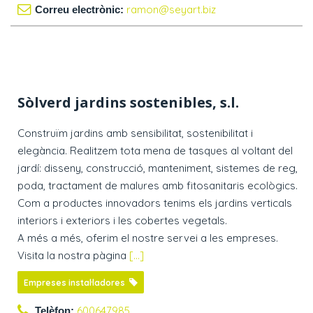
ramon@seyart.biz
Correu electrònic:
Sòlverd jardins sostenibles, s.l.
Construïm jardins amb sensibilitat, sostenibilitat i
elegància. Realitzem tota mena de tasques al voltant del
jardí: disseny, construcció, manteniment, sistemes de reg,
poda, tractament de malures amb fitosanitaris ecològics.
Com a productes innovadors tenims els jardins verticals
interiors i exteriors i les cobertes vegetals.
A més a més, oferim el nostre servei a les empreses.
Visita la nostra pàgina
[...]
Empreses instal·ladores
600647985
Telèfon: