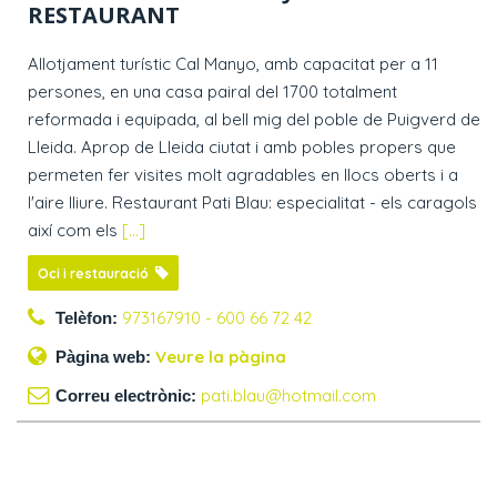
RESTAURANT
Allotjament turístic Cal Manyo, amb capacitat per a 11
persones, en una casa pairal del 1700 totalment
reformada i equipada, al bell mig del poble de Puigverd de
Lleida. Aprop de Lleida ciutat i amb pobles propers que
permeten fer visites molt agradables en llocs oberts i a
l'aire lliure. Restaurant Pati Blau: especialitat - els caragols
així com els
[...]
Oci i restauració
973167910 - 600 66 72 42
Telèfon:
Veure la pàgina
Pàgina web:
pati.blau@hotmail.com
Correu electrònic: