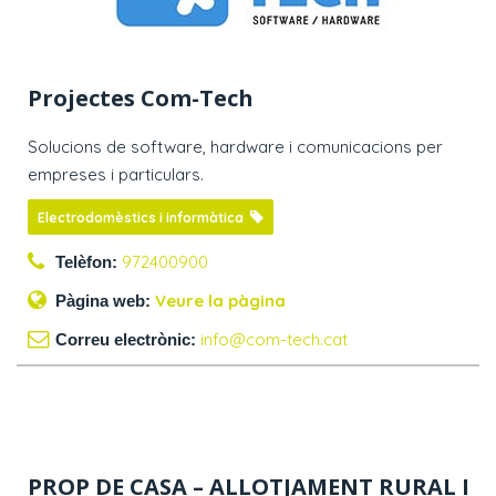
Projectes Com-Tech
Solucions de software, hardware i comunicacions per
empreses i particulars.
Electrodomèstics i informàtica
972400900
Telèfon:
Veure la pàgina
Pàgina web:
info@com-tech.cat
Correu electrònic:
PROP DE CASA – ALLOTJAMENT RURAL I