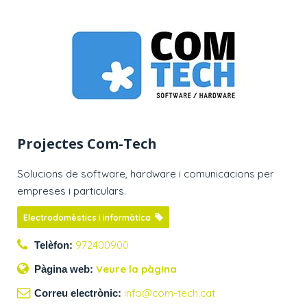
Projectes Com-Tech
Solucions de software, hardware i comunicacions per
empreses i particulars.
Electrodomèstics i informàtica
972400900
Telèfon:
Veure la pàgina
Pàgina web:
info@com-tech.cat
Correu electrònic: